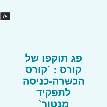
נגישו
©
קומסטא
פיתוח
מערכות
פג תוקפו של
קורס : `קורס
הכשרה-כניסה
לתפקיד
מנטור`